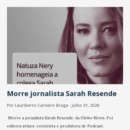
como Bradesco, Samsung, Carrefour, Banco do Nordeste,
LinkedIn, VISA, Grupo 3corações, TikTok e M. Dias Branco.
A nova edição chega em um momento em que autenticidade
e consistência ganham peso nas conversas sobre marca,
liderança e estratégia. - Vivemos um momento em que todo
mundo fala muito e poucos entregam de verdade. O NM2B
sempre existiu para dar palco a quem constrói com
consistência, e nesta edição isso fica ainda mais claro.
Vamos reforçar que ser genuíno sustenta a confiança entre
marcas, pessoas e mercado", afirma Tamires So...
Morre jornalista Sarah Resende
Por
Lauriberto Carneiro Braga
julho 31, 2026
Morre a jornalista Sarah Resende, da Globo News. Foi
editora sênior, roteirista e produtora de Podcast.