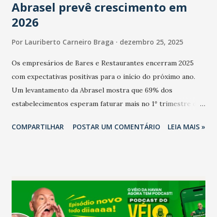
Abrasel prevê crescimento em
2026
Por
Lauriberto Carneiro Braga
dezembro 25, 2025
Os empresários de Bares e Restaurantes encerram 2025
com expectativas positivas para o início do próximo ano.
Um levantamento da Abrasel mostra que 69% dos
estabelecimentos esperam faturar mais no 1º trimestre de
2026 em comparação com o mesmo período de 2025. Em
COMPARTILHAR
POSTAR UM COMENTÁRIO
LEIA MAIS »
relação ao último trimestre deste ano, 56% também
projetam crescimento (foto Helena Lopes). A confiança do
setor é sustentada principalmente pelo desempenho
recente das empresas, impulsionado pelas
confraternizações de fim de ano e pelo pagamento do 13º
Salário para um número maior de trabalhadores, já que o
país tem a menor taxa de desemprego dos anos recentes.