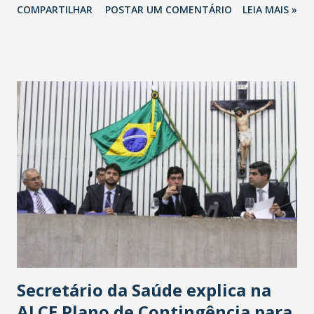
COMPARTILHAR
POSTAR UM COMENTÁRIO
LEIA MAIS »
Havan Fortaleza ainda não foi anunciada oficialmente, mas
fontes extraoficiais indicam, que será na Avenida
Washington Soares-Messejana. Uma coisa é certa: será a
maior loja Havan do Brasil.
Secretário da Saúde explica na
ALCE Plano de Contingência para