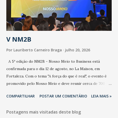
contaminação maior que outros coronavírus”, apontou o
secretário. Segundo ele, é uma epidemia com chance de
contaminação alta, podendo gerar um grande risco à
população e ao sistema de saúde. “Precisamos saber fazer a
estratificação do risco da doença, para não so...
V NM2B
Por
Lauriberto Carneiro Braga
julho 20, 2026
A 5ª edição do NM2B - Nosso Meio to Business está
confirmada para o dia 12 de agosto, no La Maison, em
Fortaleza. Com o tema "A força do que é real", o evento é
promovido pelo Nosso Meio e deve reunir cerca de 700
participantes, entre executivos, empreendedores, gestores
COMPARTILHAR
POSTAR UM COMENTÁRIO
LEIA MAIS »
e lideranças do Mercado Nacional. Desde 2022, o NM2B
consolidou-se como um dos principais encontros do setor
Postagens mais visitadas deste blog
de negócios do Nordeste, reunindo profissionais de marcas