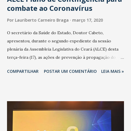
combate ao Coronavírus
Por
Lauriberto Carneiro Braga
março 17, 2020
O secretário da Saúde do Estado, Doutor Cabeto,
apresentou, durante o segundo expediente da sessão
plenária da Assembleia Legislativa do Ceará (ALCE) desta
terça-feira (17), as ações de prevenção à propagação do
novo coronavírus (Covid-19) e as recentes medidas
COMPARTILHAR
POSTAR UM COMENTÁRIO
LEIA MAIS »
adotadas pelo Governo do Estado na contenção da
pandemia e atendimento aos enfermos. O secretário
informou que o Estado tem desenvolvido um plano de
contingência pautado em formas de reconhecimento da
população suspeita e de cuidados com os ambientes
públicos e domiciliares. “Nós não estamos vivendo uma
epidemia comum, como temos em todos os anos, com