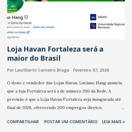
registraram equilíbrio financeiro. Já o percentual de
estabelecimentos no prejuízo ficou em 19%, pouco abaixo
do observado no mês anterior. Outros 1% não existiam em
novembro. Em relação a outubro, o faturamento também
cresceu. De acordo com a pesquisa, 44% dos n...
Loja Havan Fortaleza será a
maior do Brasil
Por
Lauriberto Carneiro Braga
fevereiro 07, 2026
O dono e vendedor das Lojas Havan, Luciano Hang anuncia,
que a loja Fortaleza será a de número 200 da Rede. A
previsão é que a Loja Havan Fortaleza seja inaugurada até
final de 2026, oferecendo 200 empregos diretos,
totalizando na Rede 25 mil vendedores. A localização da
COMPARTILHAR
POSTAR UM COMENTÁRIO
LEIA MAIS »
Havan Fortaleza ainda não foi anunciada oficialmente, mas