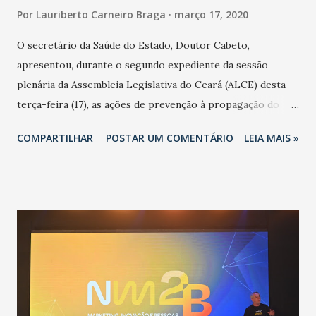
Por
Lauriberto Carneiro Braga
março 17, 2020
O secretário da Saúde do Estado, Doutor Cabeto,
apresentou, durante o segundo expediente da sessão
plenária da Assembleia Legislativa do Ceará (ALCE) desta
terça-feira (17), as ações de prevenção à propagação do
novo coronavírus (Covid-19) e as recentes medidas
COMPARTILHAR
POSTAR UM COMENTÁRIO
LEIA MAIS »
adotadas pelo Governo do Estado na contenção da
pandemia e atendimento aos enfermos. O secretário
informou que o Estado tem desenvolvido um plano de
contingência pautado em formas de reconhecimento da
população suspeita e de cuidados com os ambientes
públicos e domiciliares. “Nós não estamos vivendo uma
epidemia comum, como temos em todos os anos, com
aumento de casos de dengue, influenza ou H1N1. Trata-se
de uma epidemia com um vírus diferente, com um poder de