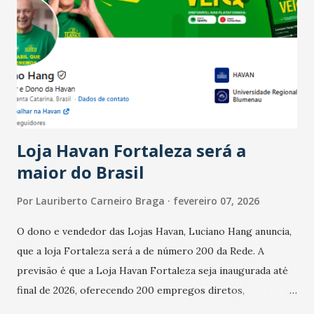
Ainda segundo a Pesquisa, em novembro de 2025, 40% dos
bares e restaurantes operaram com lucro e outros 40%
registraram equilíbrio financeiro. Já o percentual de
estabelecimentos no prejuízo ficou em 19%, pouco abaixo
do observado no mês anterior. Outros 1% não existiam em
novembro. Em relação a outubro, o faturamento também
cresceu. De acordo com a pesquisa, 44% dos n...
Loja Havan Fortaleza será a
maior do Brasil
Por
Lauriberto Carneiro Braga
fevereiro 07, 2026
O dono e vendedor das Lojas Havan, Luciano Hang anuncia,
que a loja Fortaleza será a de número 200 da Rede. A
previsão é que a Loja Havan Fortaleza seja inaugurada até
final de 2026, oferecendo 200 empregos diretos,
totalizando na Rede 25 mil vendedores. A localização da