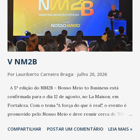
aumento de casos de dengue, influenza ou H1N1. Trata-se
de uma epidemia com um vírus diferente, com um poder de
contaminação maior que outros coronavírus”, apontou o
secretário. Segundo ele, é uma epidemia com chance de
contaminação alta, podendo gerar um grande risco à
população e ao sistema de saúde. “Precisamos saber fazer a
estratificação do risco da doença, para não so...
V NM2B
Por
Lauriberto Carneiro Braga
julho 20, 2026
A 5ª edição do NM2B - Nosso Meio to Business está
confirmada para o dia 12 de agosto, no La Maison, em
Fortaleza. Com o tema "A força do que é real", o evento é
promovido pelo Nosso Meio e deve reunir cerca de 700
participantes, entre executivos, empreendedores, gestores
COMPARTILHAR
POSTAR UM COMENTÁRIO
LEIA MAIS »
e lideranças do Mercado Nacional. Desde 2022, o NM2B