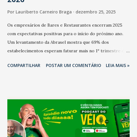
Por
Lauriberto Carneiro Braga
dezembro 25, 2025
Os empresários de Bares e Restaurantes encerram 2025
com expectativas positivas para o início do próximo ano.
Um levantamento da Abrasel mostra que 69% dos
estabelecimentos esperam faturar mais no 1º trimestre de
2026 em comparação com o mesmo período de 2025. Em
COMPARTILHAR
POSTAR UM COMENTÁRIO
LEIA MAIS »
relação ao último trimestre deste ano, 56% também
projetam crescimento (foto Helena Lopes). A confiança do
setor é sustentada principalmente pelo desempenho
recente das empresas, impulsionado pelas
confraternizações de fim de ano e pelo pagamento do 13º
Salário para um número maior de trabalhadores, já que o
país tem a menor taxa de desemprego dos anos recentes.
Ainda segundo a Pesquisa, em novembro de 2025, 40% dos
bares e restaurantes operaram com lucro e outros 40%