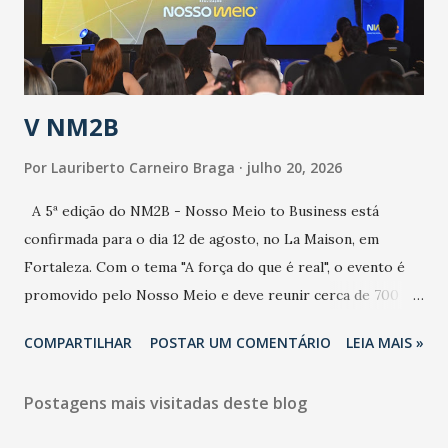
secretário. Segundo ele, é uma epidemia com chance de
contaminação alta, podendo gerar um grande risco à
população e ao sistema de saúde. “Precisamos saber fazer a
estratificação do risco da doença, para não so...
V NM2B
Por
Lauriberto Carneiro Braga
julho 20, 2026
A 5ª edição do NM2B - Nosso Meio to Business está
confirmada para o dia 12 de agosto, no La Maison, em
Fortaleza. Com o tema "A força do que é real", o evento é
promovido pelo Nosso Meio e deve reunir cerca de 700
participantes, entre executivos, empreendedores, gestores
COMPARTILHAR
POSTAR UM COMENTÁRIO
LEIA MAIS »
e lideranças do Mercado Nacional. Desde 2022, o NM2B
consolidou-se como um dos principais encontros do setor
Postagens mais visitadas deste blog
de negócios do Nordeste, reunindo profissionais de marcas
como Bradesco, Samsung, Carrefour, Banco do Nordeste,