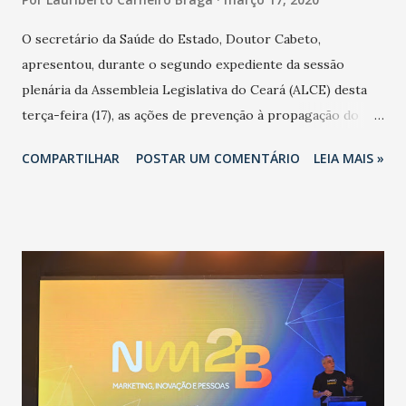
O secretário da Saúde do Estado, Doutor Cabeto,
apresentou, durante o segundo expediente da sessão
plenária da Assembleia Legislativa do Ceará (ALCE) desta
terça-feira (17), as ações de prevenção à propagação do
novo coronavírus (Covid-19) e as recentes medidas
COMPARTILHAR
POSTAR UM COMENTÁRIO
LEIA MAIS »
adotadas pelo Governo do Estado na contenção da
pandemia e atendimento aos enfermos. O secretário
informou que o Estado tem desenvolvido um plano de
contingência pautado em formas de reconhecimento da
população suspeita e de cuidados com os ambientes
públicos e domiciliares. “Nós não estamos vivendo uma
epidemia comum, como temos em todos os anos, com
aumento de casos de dengue, influenza ou H1N1. Trata-se
de uma epidemia com um vírus diferente, com um poder de
contaminação maior que outros coronavírus”, apontou o