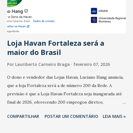
registraram equilíbrio financeiro. Já o percentual de
estabelecimentos no prejuízo ficou em 19%, pouco abaixo
do observado no mês anterior. Outros 1% não existiam em
novembro. Em relação a outubro, o faturamento também
cresceu. De acordo com a pesquisa, 44% dos n...
Loja Havan Fortaleza será a
maior do Brasil
Por
Lauriberto Carneiro Braga
fevereiro 07, 2026
O dono e vendedor das Lojas Havan, Luciano Hang anuncia,
que a loja Fortaleza será a de número 200 da Rede. A
previsão é que a Loja Havan Fortaleza seja inaugurada até
final de 2026, oferecendo 200 empregos diretos,
totalizando na Rede 25 mil vendedores. A localização da
COMPARTILHAR
POSTAR UM COMENTÁRIO
LEIA MAIS »
Havan Fortaleza ainda não foi anunciada oficialmente, mas
fontes extraoficiais indicam, que será na Avenida