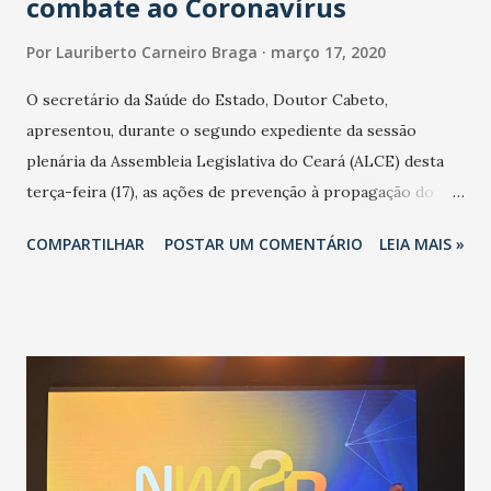
combate ao Coronavírus
Por
Lauriberto Carneiro Braga
março 17, 2020
O secretário da Saúde do Estado, Doutor Cabeto,
apresentou, durante o segundo expediente da sessão
plenária da Assembleia Legislativa do Ceará (ALCE) desta
terça-feira (17), as ações de prevenção à propagação do
novo coronavírus (Covid-19) e as recentes medidas
COMPARTILHAR
POSTAR UM COMENTÁRIO
LEIA MAIS »
adotadas pelo Governo do Estado na contenção da
pandemia e atendimento aos enfermos. O secretário
informou que o Estado tem desenvolvido um plano de
contingência pautado em formas de reconhecimento da
população suspeita e de cuidados com os ambientes
públicos e domiciliares. “Nós não estamos vivendo uma
epidemia comum, como temos em todos os anos, com
aumento de casos de dengue, influenza ou H1N1. Trata-se