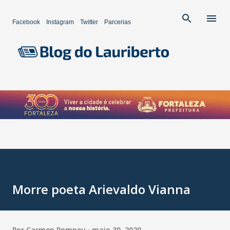
Pular para o conteúdo principal
Facebook
Instagram
Twitter
Parcerias
Morre poeta Arievaldo Vianna
Por
Carmen Pompeu
maio 30, 2020