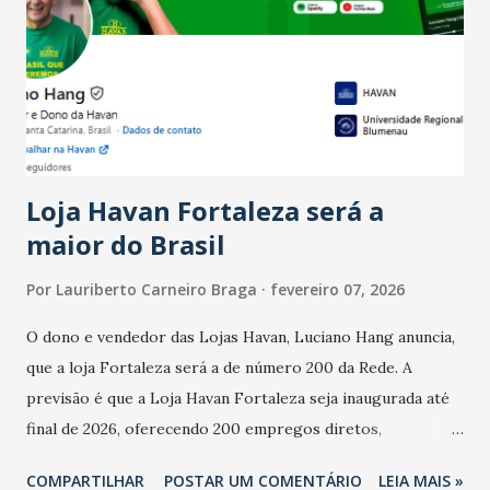
bares e restaurantes operaram com lucro e outros 40%
registraram equilíbrio financeiro. Já o percentual de
estabelecimentos no prejuízo ficou em 19%, pouco abaixo
do observado no mês anterior. Outros 1% não existiam em
novembro. Em relação a outubro, o faturamento também
cresceu. De acordo com a pesquisa, 44% dos n...
Loja Havan Fortaleza será a
maior do Brasil
Por
Lauriberto Carneiro Braga
fevereiro 07, 2026
O dono e vendedor das Lojas Havan, Luciano Hang anuncia,
que a loja Fortaleza será a de número 200 da Rede. A
previsão é que a Loja Havan Fortaleza seja inaugurada até
final de 2026, oferecendo 200 empregos diretos,
totalizando na Rede 25 mil vendedores. A localização da
COMPARTILHAR
POSTAR UM COMENTÁRIO
LEIA MAIS »