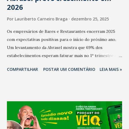
2026
Por
Lauriberto Carneiro Braga
dezembro 25, 2025
Os empresários de Bares e Restaurantes encerram 2025
com expectativas positivas para o início do próximo ano.
Um levantamento da Abrasel mostra que 69% dos
estabelecimentos esperam faturar mais no 1º trimestre de
2026 em comparação com o mesmo período de 2025. Em
COMPARTILHAR
POSTAR UM COMENTÁRIO
LEIA MAIS »
relação ao último trimestre deste ano, 56% também
projetam crescimento (foto Helena Lopes). A confiança do
setor é sustentada principalmente pelo desempenho
recente das empresas, impulsionado pelas
confraternizações de fim de ano e pelo pagamento do 13º
Salário para um número maior de trabalhadores, já que o
país tem a menor taxa de desemprego dos anos recentes.
Ainda segundo a Pesquisa, em novembro de 2025, 40% dos