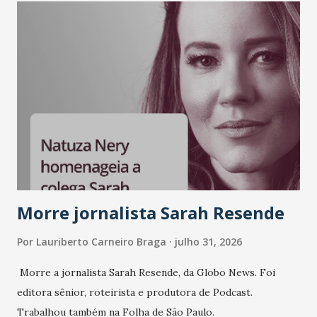
LinkedIn, VISA, Grupo 3corações, TikTok e M. Dias Branco.
A nova edição chega em um momento em que autenticidade
e consistência ganham peso nas conversas sobre marca,
liderança e estratégia. - Vivemos um momento em que todo
mundo fala muito e poucos entregam de verdade. O NM2B
sempre existiu para dar palco a quem constrói com
consistência, e nesta edição isso fica ainda mais claro.
Vamos reforçar que ser genuíno sustenta a confiança entre
marcas, pessoas e mercado", afirma Tamires So...
Morre jornalista Sarah Resende
Por
Lauriberto Carneiro Braga
julho 31, 2026
Morre a jornalista Sarah Resende, da Globo News. Foi
editora sênior, roteirista e produtora de Podcast.
Trabalhou também na Folha de São Paulo.