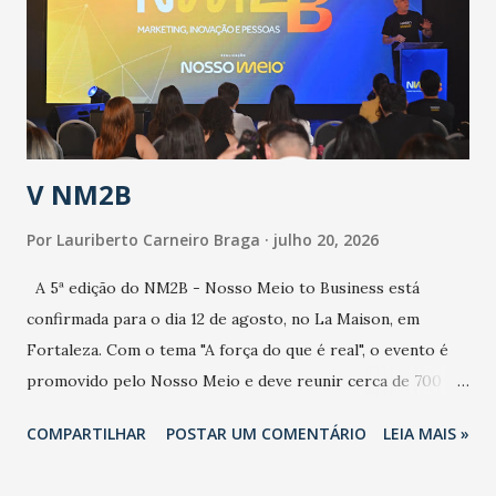
de uma epidemia com um vírus diferente, com um poder de
contaminação maior que outros coronavírus”, apontou o
secretário. Segundo ele, é uma epidemia com chance de
contaminação alta, podendo gerar um grande risco à
população e ao sistema de saúde. “Precisamos saber fazer a
estratificação do risco da doença, para não so...
V NM2B
Por
Lauriberto Carneiro Braga
julho 20, 2026
A 5ª edição do NM2B - Nosso Meio to Business está
confirmada para o dia 12 de agosto, no La Maison, em
Fortaleza. Com o tema "A força do que é real", o evento é
promovido pelo Nosso Meio e deve reunir cerca de 700
participantes, entre executivos, empreendedores, gestores
COMPARTILHAR
POSTAR UM COMENTÁRIO
LEIA MAIS »
e lideranças do Mercado Nacional. Desde 2022, o NM2B
consolidou-se como um dos principais encontros do setor