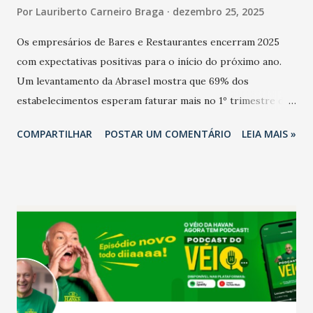
Por
Lauriberto Carneiro Braga
dezembro 25, 2025
Os empresários de Bares e Restaurantes encerram 2025
com expectativas positivas para o início do próximo ano.
Um levantamento da Abrasel mostra que 69% dos
estabelecimentos esperam faturar mais no 1º trimestre de
2026 em comparação com o mesmo período de 2025. Em
COMPARTILHAR
POSTAR UM COMENTÁRIO
LEIA MAIS »
relação ao último trimestre deste ano, 56% também
projetam crescimento (foto Helena Lopes). A confiança do
setor é sustentada principalmente pelo desempenho
recente das empresas, impulsionado pelas
confraternizações de fim de ano e pelo pagamento do 13º
Salário para um número maior de trabalhadores, já que o
país tem a menor taxa de desemprego dos anos recentes.
Ainda segundo a Pesquisa, em novembro de 2025, 40% dos
bares e restaurantes operaram com lucro e outros 40%