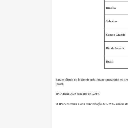
Brasília
Salvador
Campo Grande
Rio de Janeiro
Brasil
Para o cálculo do índice do mês, foram comparados os preç
(base).
IPCA fecha 2022 com alta de 5,79%
O
IPCA
encerrou o ano com variação de 5,79%, abaixo dos