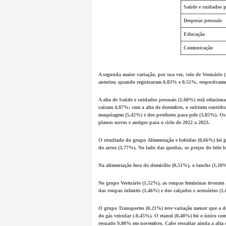
Saúde e cuidados p
Despesas pessoais
Educação
Comunicação
A segunda maior variação, por sua vez, veio de
Vestuário
(
anterior, quando registraram 0,83% e 0,51%, respectivam
A alta de
Saúde e cuidados pessoais
(1,60%) está relacion
caíram 4,87%; com a alta de dezembro, o subitem contribu
maquiagem
(5,42%) e dos
produtos para pele
(3,85%). O
planos novos e antigos para o ciclo de 2022 a 2023.
O resultado do grupo
Alimentação e bebidas
(0,66%) foi 
do
arroz
(3,77%). No lado das quedas, os preços do
leite 
Na
alimentação
fora do domicílio
(0,51%), o
lanche
(1,10%
No grupo
Vestuário
(1,52%), as
roupas femininas
tiveram 
das
roupas infantis
(1,46%) e dos
calçados e acessórios
(1,
O grupo
Transportes
(0,21%) teve variação menor que a d
do
gás veicular
(-0,45%). O
etanol
(0,48%) foi o único co
recuado 9,80% em novembro. Cabe ressaltar ainda a alta