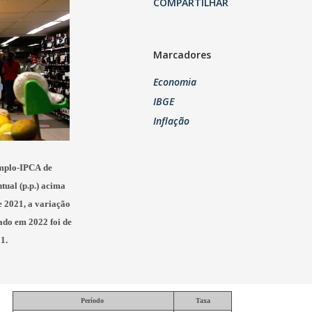
COMPARTILHAR
Marcadores
Economia
IBGE
Inflação
Amplo-IPCA
de
tual (p.p.) acima
 2021, a variação
ado em 2022 foi de
1.
Período
Taxa