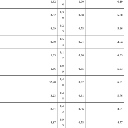
1,62
1,00
6,10
6
0,3
3,92
0,88
5,80
9
0,2
8,09
0,75
5,26
3
0,5
9,69
0,71
4,64
4
0,1
1,03
0,66
6,03
2
0,0
1,86
0,65
5,03
9
0,4
32,28
0,62
6,61
0
0,2
3,23
0,61
5,76
8
0,4
8,61
0,56
3,61
2
0,9
4,17
0,55
4,77
5