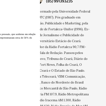
Jornalista formado pela Universidade Federal
do Ceará-UFC (1987). Pós graduado em
Comunicação, Publicidade e Marketing, pela
Universidade de Fortaleza-Unifor (1996). Ex-
s pessoais
, que acelerou em relação
professor de Jornalismo e Publicidade do
s representaram cerca de 56% do
Centro Universitário Estácio do Ceará.
Apresentador da Rádio Fortaleza 90,7 FM-
Programa Sala de Redação. Passou pelos
jornais O Povo, Tribuna do Ceará, Diário do
Nordeste, Fort News, Folha do Ceará, O
Estado do Ceará e O Estado de São Paulo.
Estagiou na Teleceará, VSM Comunicação,
Sesi-Ceará, Banco do Nordeste do Brasil
(BNB), Banco Mercantil de São Paulo, Rádio
Universitária FM 107.9, Rádio Metropolitana
AM 930, Rádio Iracema AM 1.300, Rádio