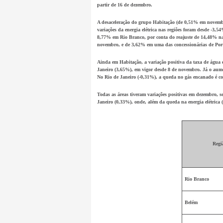
partir de 16 de dezembro.
A desaceleração do grupo
Habitação
(de 0,51% em novembr
variações da energia elétrica nas regiões foram desde -3,
8,77% em
Rio Branco
, por conta do reajuste de 14,48% n
novembro, e de 3,62% em uma das concessionárias de
Por
Ainda em
Habitação
, a variação positiva da
taxa de água 
Janeiro
(3,65%), em vigor desde 8 de novembro. Já o au
No
Rio de Janeiro
(-0,31%), a queda no gás encanado é co
Todas as áreas tiveram variações positivas em dezembro, 
Janeiro
(0,33%), onde, além da queda na
energia elétrica
(
Regi
Rio Branco
Belém