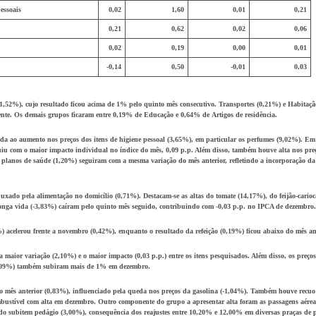
essoais
0,02
1,60
0,01
0,21
0,21
0,62
0,02
0,06
0,02
0,19
0,00
0,01
-0,14
0,50
-0,01
0,03
1,52%), cujo resultado ficou acima de 1% pelo quinto mês consecutivo.
Transportes
(0,21%) e
Habitaçã
ente. Os demais grupos ficaram entre 0,19% de
Educação
e 0,64% de
Artigos de residência
.
ada ao aumento nos preços dos itens de
higiene pessoal
(3,65%), em particular os
perfumes
(9,02%). Em 
iu com o maior impacto individual no índice do mês, 0,09 p.p. Além disso, também houve alta nos pre
s
planos de saúde
(1,20%) seguiram com a mesma variação do mês anterior, refletindo a incorporação da 
puxado pela
alimentação no domicílio
(0,71%). Destacam-se as altas do
tomate
(14,17%), do
feijão-carioc
longa vida
(-3,83%) caíram pelo quinto mês seguido, contribuindo com -0,03 p.p. no IPCA de dezembro.
) acelerou frente a novembro (0,42%), enquanto o resultado da
refeição
(0,19%) ficou abaixo do mês an
a maior variação (2,10%) e o maior impacto (0,03 p.p.) entre os itens pesquisados. Além disso, os preço
09%) também subiram mais de 1% em dezembro.
o mês anterior (0,83%), influenciado pela queda nos preços da
gasolina
(-1,04%). Também houve recuo
mbustível com alta em dezembro. Outro componente do grupo a apresentar alta foram as
passagens aérea
 do subitem
pedágio
(3,00%), consequência dos reajustes entre 10,20% e 12,00% em diversas praças de