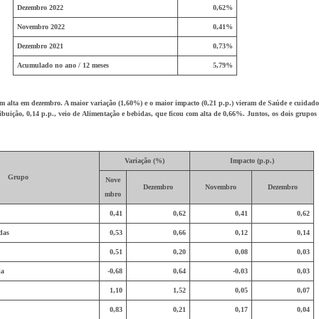
Dezembro 2022
0,62%
Novembro 2022
0,41%
Dezembro 2021
0,73%
Acumulado no ano / 12 meses
5,79%
am alta em dezembro. A maior variação (1,60%) e o maior impacto (0,21 p.p.) vieram de
Saúde e cuidado
buição, 0,14 p.p., veio de
Alimentação e bebidas
, que ficou com alta de 0,66%. Juntos, os dois grupo
Variação (%)
Impacto (p.p.)
Grupo
Nove
Dezembro
Novembro
Dezembro
mbro
0,41
0,62
0,41
0,62
das
0,53
0,66
0,12
0,14
0,51
0,20
0,08
0,03
ia
-0,68
0,64
-0,03
0,03
1,10
1,52
0,05
0,07
0,83
0,21
0,17
0,04