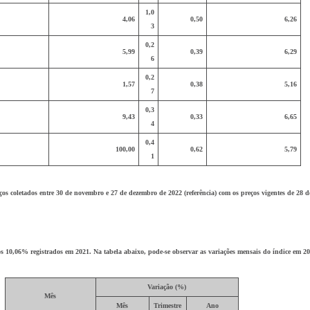
1,0
4,06
0,50
6,26
3
0,2
5,99
0,39
6,29
6
0,2
1,57
0,38
5,16
7
0,3
9,43
0,33
6,65
4
0,4
100,00
0,62
5,79
1
os coletados entre 30 de novembro e 27 de dezembro de 2022 (referência) com os preços vigentes de 28
 10,06% registrados em 2021. Na tabela abaixo, pode-se observar as variações mensais do índice em 20
Variação (%)
Mês
Mês
Trimestre
Ano