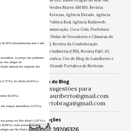
Assunção AM 620, Rádio Dragão do Mar AM
690, Rádio Verdes Mares AM 810, Revista
IstoÉ, Uol Notícias, Agência Estado, Agência
Nordeste, Política Real, Agência Radioweb,
Victory Comunicação, Coca-Cola, Prefeitura
de Caucaia, União de Vereadores e Câmaras do
o
(0,20%) desaceleraram ante o mês
Ceará (UVC), Revista da Confederação
Nacional da Indústria (CNI), Revista Fale!, iG,
novembro, os preços dos perfumes
Shopping Benfica. Ceo do Blog do Lauriberto e
ços dos
artigos de
da Agência Grande Fortaleza de Notícias.
fração mensal dos reajustes dos
Participe do Blog
a
(7,37%), da
cebola
(4,56%) e
Mande sugestões para
blogdolauriberto@gmail.com
terior (0,36%).
lauribertobraga@gmail.com
s das
roupas masculinas
(1,55%),
Visualizações
 nos preços do
óleo diesel
(-2,07%) e
s
(0,89%), cujos preços haviam
3
9
2
0
6
3
2
6
 pedágio em
São Paulo
(3,95%), a