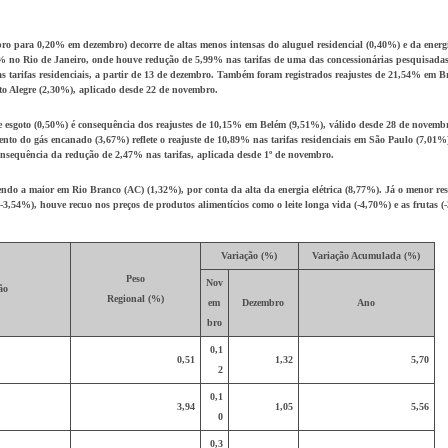
o para 0,20% em dezembro) decorre de altas menos intensas do
aluguel residencial
(0,40%) e da
energi
54% no
Rio de Janeiro
, onde houve redução de 5,99% nas tarifas de uma das concessionárias pesquisadas
as tarifas residenciais, a partir de 13 de dezembro. Também foram registrados reajustes de 21,54% em
Br
to Alegre
(2,30%), aplicado desde 22 de novembro.
e esgoto
(0,50%) é consequência dos reajustes de 10,15% em
Belém
(9,51%), válido desde 28 de novemb
mento do
gás encanado
(3,67%) reflete o reajuste de 10,89% nas tarifas residenciais em
São Paulo
(7,01%)
nsequência da redução de 2,47% nas tarifas, aplicada desde 1º de novembro.
sendo a maior em
Rio Branco (AC)
(1,32%), por conta da alta da
energia elétrica
(8,77%). Já o menor re
-3,54%), houve recuo nos preços de produtos alimentícios como o
leite longa vida
(-4,70%) e as
frutas
(-
Variação (%)
Variação Acumulada (%)
Peso
Nov
ão
Regional (%)
em
Dezembro
Ano
bro
0,1
0,51
1,32
5,70
2
0,1
3,94
1,05
5,56
0
0,3