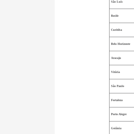
São Luís
Recife
Curitiba
Belo Horizonte
Aracaju
Vitória
São Paulo
Fortaleza
Porto Alegre
Goiânia