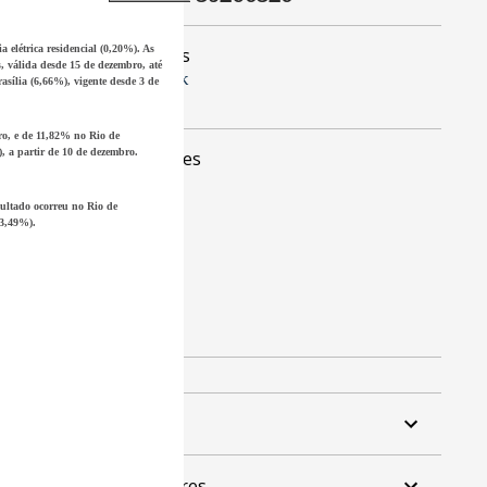
a elétrica residencial
(0,20%). As
Visite-nos
, válida desde 15 de dezembro, até
Facebook
asília
(6,66%), vigente desde 3 de
Twitter
ro, e de 11,82% no
Rio de
, a partir de 10 de dezembro.
Seguidores
sultado ocorreu no
Rio de
3,49%).
Arquivo
Marcadores