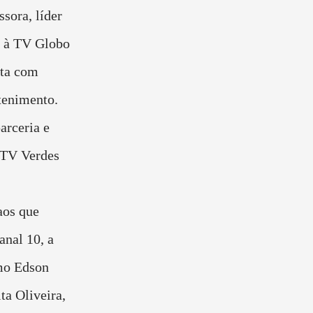
sora, líder
a à TV Globo
nta com
tenimento.
rceria e
 TV Verdes
aos que
anal 10, a
mo Edson
ta Oliveira,