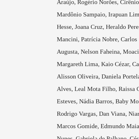
Araújo, Rogério Norões, Cirênio
Mardônio Sampaio, Irapuan Li
Hesse, Joana Cruz, Heraldo Pere
Mancini, Patrícia Nobre, Carlos 
Augusta, Nelson Faheina, Moaci
Margareth Lima, Kaio Cézar, Ca
Alisson Oliveira, Daniela Portel
Alves, Leal Mota Filho, Raissa 
Esteves, Nádia Barros, Baby Mor
Rodrigo Vargas, Dan Viana, Niar
Marcos Gomide, Edmundo Maia
Nunes, Gabriela de Palhano, Cé