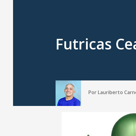
Futricas Ce
Por
Lauriberto Carn