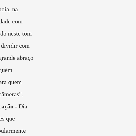
adia, na
idade com
ado neste tom
e dividir com
grande abraço
nguém
para quem
 câmeras".
cação
-
Dia
es que
pularmente