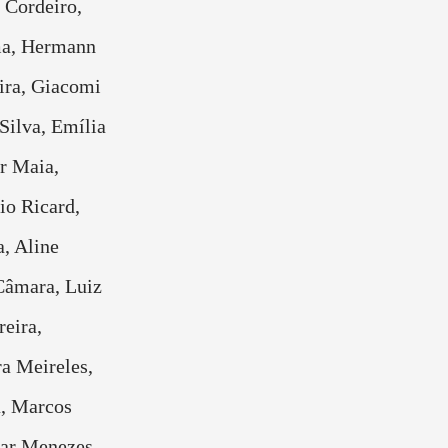
 Cordeiro,
ma, Hermann
ira, Giacomi
Silva, Emília
r Maia,
io Ricard,
a, Aline
Câmara, Luiz
eira,
a Meireles,
, Marcos
sar Menezes,