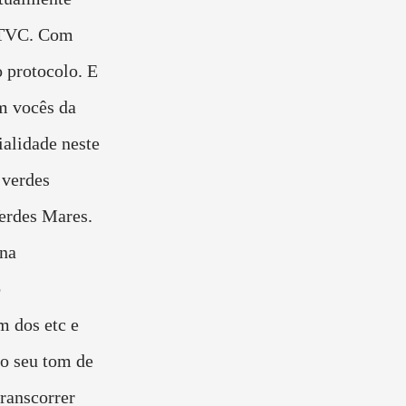
a TVC. Com
 protocolo. E
m vocês da
ialidade neste
 verdes
erdes Mares.
 na
o
m dos etc e
lo seu tom de
ranscorrer