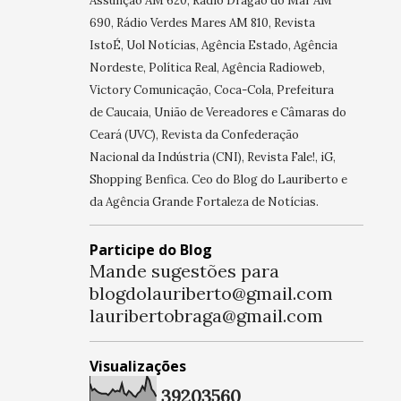
Assunção AM 620, Rádio Dragão do Mar AM
690, Rádio Verdes Mares AM 810, Revista
IstoÉ, Uol Notícias, Agência Estado, Agência
Nordeste, Política Real, Agência Radioweb,
Victory Comunicação, Coca-Cola, Prefeitura
de Caucaia, União de Vereadores e Câmaras do
Ceará (UVC), Revista da Confederação
Nacional da Indústria (CNI), Revista Fale!, iG,
Shopping Benfica. Ceo do Blog do Lauriberto e
da Agência Grande Fortaleza de Notícias.
Participe do Blog
Mande sugestões para
blogdolauriberto@gmail.com
lauribertobraga@gmail.com
Visualizações
3
9
2
0
3
5
6
0