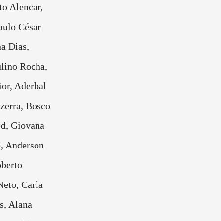
to Alencar,
aulo César
a Dias,
lino Rocha,
ior, Aderbal
ezerra, Bosco
ed, Giovana
, Anderson
oberto
Neto, Carla
s, Alana