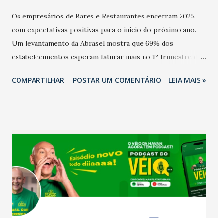
Os empresários de Bares e Restaurantes encerram 2025
com expectativas positivas para o início do próximo ano.
Um levantamento da Abrasel mostra que 69% dos
estabelecimentos esperam faturar mais no 1º trimestre de
2026 em comparação com o mesmo período de 2025. Em
COMPARTILHAR
POSTAR UM COMENTÁRIO
LEIA MAIS »
relação ao último trimestre deste ano, 56% também
projetam crescimento (foto Helena Lopes). A confiança do
setor é sustentada principalmente pelo desempenho
recente das empresas, impulsionado pelas
confraternizações de fim de ano e pelo pagamento do 13º
Salário para um número maior de trabalhadores, já que o
país tem a menor taxa de desemprego dos anos recentes.
Ainda segundo a Pesquisa, em novembro de 2025, 40% dos
bares e restaurantes operaram com lucro e outros 40%
registraram equilíbrio financeiro. Já o percentual de