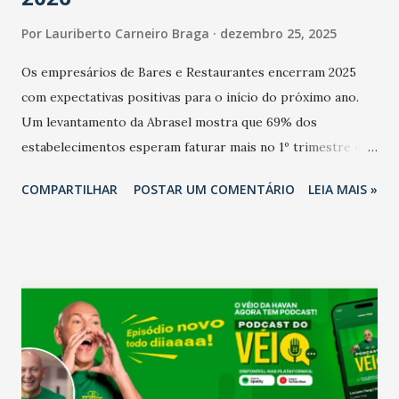
Por
Lauriberto Carneiro Braga
dezembro 25, 2025
Os empresários de Bares e Restaurantes encerram 2025
com expectativas positivas para o início do próximo ano.
Um levantamento da Abrasel mostra que 69% dos
estabelecimentos esperam faturar mais no 1º trimestre de
2026 em comparação com o mesmo período de 2025. Em
COMPARTILHAR
POSTAR UM COMENTÁRIO
LEIA MAIS »
relação ao último trimestre deste ano, 56% também
projetam crescimento (foto Helena Lopes). A confiança do
setor é sustentada principalmente pelo desempenho
recente das empresas, impulsionado pelas
confraternizações de fim de ano e pelo pagamento do 13º
Salário para um número maior de trabalhadores, já que o
país tem a menor taxa de desemprego dos anos recentes.
Ainda segundo a Pesquisa, em novembro de 2025, 40% dos
bares e restaurantes operaram com lucro e outros 40%