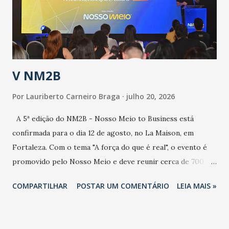
contaminação maior que outros coronavírus”, apontou o
secretário. Segundo ele, é uma epidemia com chance de
contaminação alta, podendo gerar um grande risco à
população e ao sistema de saúde. “Precisamos saber fazer a
estratificação do risco da doença, para não so...
V NM2B
Por
Lauriberto Carneiro Braga
julho 20, 2026
A 5ª edição do NM2B - Nosso Meio to Business está
confirmada para o dia 12 de agosto, no La Maison, em
Fortaleza. Com o tema "A força do que é real", o evento é
promovido pelo Nosso Meio e deve reunir cerca de 700
participantes, entre executivos, empreendedores, gestores
COMPARTILHAR
POSTAR UM COMENTÁRIO
LEIA MAIS »
e lideranças do Mercado Nacional. Desde 2022, o NM2B
consolidou-se como um dos principais encontros do setor
de negócios do Nordeste, reunindo profissionais de marcas