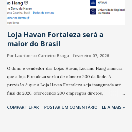
estabelecimentos no prejuízo ficou em 19%, pouco abaixo
do observado no mês anterior. Outros 1% não existiam em
novembro. Em relação a outubro, o faturamento também
cresceu. De acordo com a pesquisa, 44% dos n...
Loja Havan Fortaleza será a
maior do Brasil
Por
Lauriberto Carneiro Braga
fevereiro 07, 2026
O dono e vendedor das Lojas Havan, Luciano Hang anuncia,
que a loja Fortaleza será a de número 200 da Rede. A
previsão é que a Loja Havan Fortaleza seja inaugurada até
final de 2026, oferecendo 200 empregos diretos,
totalizando na Rede 25 mil vendedores. A localização da
COMPARTILHAR
POSTAR UM COMENTÁRIO
LEIA MAIS »
Havan Fortaleza ainda não foi anunciada oficialmente, mas
fontes extraoficiais indicam, que será na Avenida
Washington Soares-Messejana. Uma coisa é certa: será a