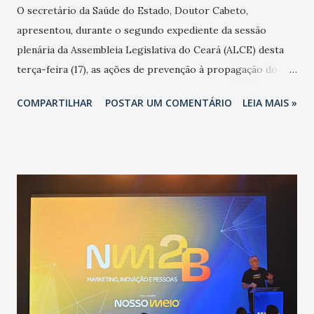
O secretário da Saúde do Estado, Doutor Cabeto,
apresentou, durante o segundo expediente da sessão
plenária da Assembleia Legislativa do Ceará (ALCE) desta
terça-feira (17), as ações de prevenção à propagação do
novo coronavírus (Covid-19) e as recentes medidas
COMPARTILHAR
POSTAR UM COMENTÁRIO
LEIA MAIS »
adotadas pelo Governo do Estado na contenção da
pandemia e atendimento aos enfermos. O secretário
informou que o Estado tem desenvolvido um plano de
contingência pautado em formas de reconhecimento da
população suspeita e de cuidados com os ambientes
públicos e domiciliares. “Nós não estamos vivendo uma
epidemia comum, como temos em todos os anos, com
aumento de casos de dengue, influenza ou H1N1. Trata-se
de uma epidemia com um vírus diferente, com um poder de
contaminação maior que outros coronavírus”, apontou o
secretário. Segundo ele, é uma epidemia com chance de