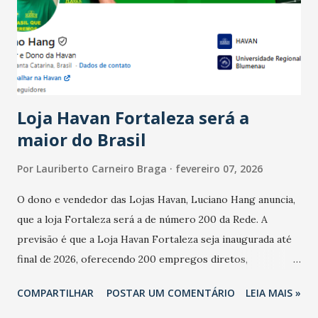
registraram equilíbrio financeiro. Já o percentual de
estabelecimentos no prejuízo ficou em 19%, pouco abaixo
do observado no mês anterior. Outros 1% não existiam em
novembro. Em relação a outubro, o faturamento também
cresceu. De acordo com a pesquisa, 44% dos n...
Loja Havan Fortaleza será a
maior do Brasil
Por
Lauriberto Carneiro Braga
fevereiro 07, 2026
O dono e vendedor das Lojas Havan, Luciano Hang anuncia,
que a loja Fortaleza será a de número 200 da Rede. A
previsão é que a Loja Havan Fortaleza seja inaugurada até
final de 2026, oferecendo 200 empregos diretos,
totalizando na Rede 25 mil vendedores. A localização da
COMPARTILHAR
POSTAR UM COMENTÁRIO
LEIA MAIS »
Havan Fortaleza ainda não foi anunciada oficialmente, mas