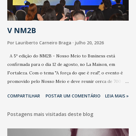
contaminação alta, podendo gerar um grande risco à
população e ao sistema de saúde. “Precisamos saber fazer a
estratificação do risco da doença, para não so...
V NM2B
Por
Lauriberto Carneiro Braga
julho 20, 2026
A 5ª edição do NM2B - Nosso Meio to Business está
confirmada para o dia 12 de agosto, no La Maison, em
Fortaleza. Com o tema "A força do que é real", o evento é
promovido pelo Nosso Meio e deve reunir cerca de 700
participantes, entre executivos, empreendedores, gestores
COMPARTILHAR
POSTAR UM COMENTÁRIO
LEIA MAIS »
e lideranças do Mercado Nacional. Desde 2022, o NM2B
consolidou-se como um dos principais encontros do setor
Postagens mais visitadas deste blog
de negócios do Nordeste, reunindo profissionais de marcas
como Bradesco, Samsung, Carrefour, Banco do Nordeste,
LinkedIn, VISA, Grupo 3corações, TikTok e M. Dias Branco.