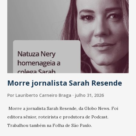
A nova edição chega em um momento em que autenticidade
e consistência ganham peso nas conversas sobre marca,
liderança e estratégia. - Vivemos um momento em que todo
mundo fala muito e poucos entregam de verdade. O NM2B
sempre existiu para dar palco a quem constrói com
consistência, e nesta edição isso fica ainda mais claro.
Vamos reforçar que ser genuíno sustenta a confiança entre
marcas, pessoas e mercado", afirma Tamires So...
Morre jornalista Sarah Resende
Por
Lauriberto Carneiro Braga
julho 31, 2026
Morre a jornalista Sarah Resende, da Globo News. Foi
editora sênior, roteirista e produtora de Podcast.
Trabalhou também na Folha de São Paulo.