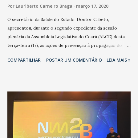
Por
Lauriberto Carneiro Braga
março 17, 2020
O secretário da Saúde do Estado, Doutor Cabeto,
apresentou, durante o segundo expediente da sessão
plenária da Assembleia Legislativa do Ceará (ALCE) desta
terça-feira (17), as ações de prevenção à propagação do
novo coronavírus (Covid-19) e as recentes medidas
COMPARTILHAR
POSTAR UM COMENTÁRIO
LEIA MAIS »
adotadas pelo Governo do Estado na contenção da
pandemia e atendimento aos enfermos. O secretário
informou que o Estado tem desenvolvido um plano de
contingência pautado em formas de reconhecimento da
população suspeita e de cuidados com os ambientes
públicos e domiciliares. “Nós não estamos vivendo uma
epidemia comum, como temos em todos os anos, com
aumento de casos de dengue, influenza ou H1N1. Trata-se
de uma epidemia com um vírus diferente, com um poder de