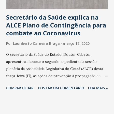
Secretário da Saúde explica na
ALCE Plano de Contingência para
combate ao Coronavírus
Por
Lauriberto Carneiro Braga
março 17, 2020
O secretário da Saúde do Estado, Doutor Cabeto,
apresentou, durante o segundo expediente da sessão
plenária da Assembleia Legislativa do Ceará (ALCE) desta
terça-feira (17), as ações de prevenção à propagação do
novo coronavírus (Covid-19) e as recentes medidas
COMPARTILHAR
POSTAR UM COMENTÁRIO
LEIA MAIS »
adotadas pelo Governo do Estado na contenção da
pandemia e atendimento aos enfermos. O secretário
informou que o Estado tem desenvolvido um plano de
contingência pautado em formas de reconhecimento da