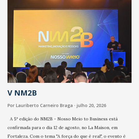
população suspeita e de cuidados com os ambientes
públicos e domiciliares. “Nós não estamos vivendo uma
epidemia comum, como temos em todos os anos, com
aumento de casos de dengue, influenza ou H1N1. Trata-se
de uma epidemia com um vírus diferente, com um poder de
contaminação maior que outros coronavírus”, apontou o
secretário. Segundo ele, é uma epidemia com chance de
contaminação alta, podendo gerar um grande risco à
população e ao sistema de saúde. “Precisamos saber fazer a
estratificação do risco da doença, para não so...
V NM2B
Por
Lauriberto Carneiro Braga
julho 20, 2026
A 5ª edição do NM2B - Nosso Meio to Business está
confirmada para o dia 12 de agosto, no La Maison, em
Fortaleza. Com o tema "A força do que é real", o evento é