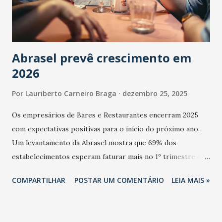
Abrasel prevê crescimento em
2026
Por
Lauriberto Carneiro Braga
dezembro 25, 2025
Os empresários de Bares e Restaurantes encerram 2025
com expectativas positivas para o início do próximo ano.
Um levantamento da Abrasel mostra que 69% dos
estabelecimentos esperam faturar mais no 1º trimestre de
2026 em comparação com o mesmo período de 2025. Em
COMPARTILHAR
POSTAR UM COMENTÁRIO
LEIA MAIS »
relação ao último trimestre deste ano, 56% também
projetam crescimento (foto Helena Lopes). A confiança do
setor é sustentada principalmente pelo desempenho