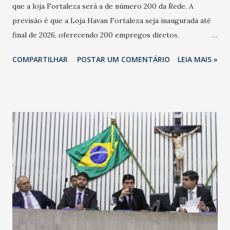
que a loja Fortaleza será a de número 200 da Rede. A
previsão é que a Loja Havan Fortaleza seja inaugurada até
final de 2026, oferecendo 200 empregos diretos,
totalizando na Rede 25 mil vendedores. A localização da
COMPARTILHAR
POSTAR UM COMENTÁRIO
LEIA MAIS »
Havan Fortaleza ainda não foi anunciada oficialmente, mas
fontes extraoficiais indicam, que será na Avenida
Washington Soares-Messejana. Uma coisa é certa: será a
maior loja Havan do Brasil.