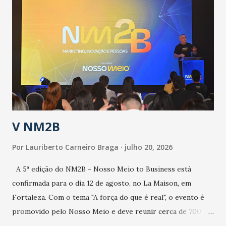
epidemia comum, como temos em todos os anos, com
aumento de casos de dengue, influenza ou H1N1. Trata-se
de uma epidemia com um vírus diferente, com um poder de
contaminação maior que outros coronavírus”, apontou o
secretário. Segundo ele, é uma epidemia com chance de
contaminação alta, podendo gerar um grande risco à
população e ao sistema de saúde. “Precisamos saber fazer a
estratificação do risco da doença, para não so...
V NM2B
Por
Lauriberto Carneiro Braga
julho 20, 2026
A 5ª edição do NM2B - Nosso Meio to Business está
confirmada para o dia 12 de agosto, no La Maison, em
Fortaleza. Com o tema "A força do que é real", o evento é
promovido pelo Nosso Meio e deve reunir cerca de 700
participantes, entre executivos, empreendedores, gestores