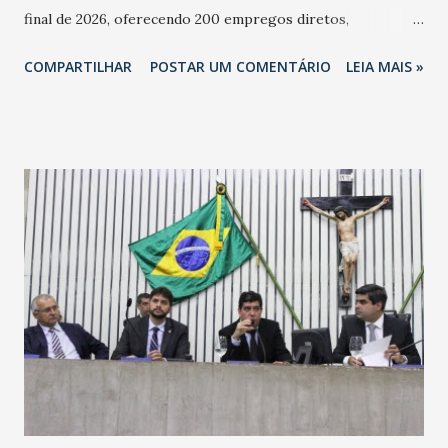
final de 2026, oferecendo 200 empregos diretos,
totalizando na Rede 25 mil vendedores. A localização da
COMPARTILHAR
POSTAR UM COMENTÁRIO
LEIA MAIS »
Havan Fortaleza ainda não foi anunciada oficialmente, mas
fontes extraoficiais indicam, que será na Avenida
Washington Soares-Messejana. Uma coisa é certa: será a
maior loja Havan do Brasil.