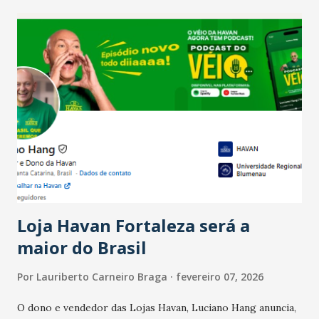
recente das empresas, impulsionado pelas
confraternizações de fim de ano e pelo pagamento do 13º
Salário para um número maior de trabalhadores, já que o
país tem a menor taxa de desemprego dos anos recentes.
Ainda segundo a Pesquisa, em novembro de 2025, 40% dos
bares e restaurantes operaram com lucro e outros 40%
registraram equilíbrio financeiro. Já o percentual de
estabelecimentos no prejuízo ficou em 19%, pouco abaixo
do observado no mês anterior. Outros 1% não existiam em
novembro. Em relação a outubro, o faturamento também
cresceu. De acordo com a pesquisa, 44% dos n...
Loja Havan Fortaleza será a
maior do Brasil
Por
Lauriberto Carneiro Braga
fevereiro 07, 2026
O dono e vendedor das Lojas Havan, Luciano Hang anuncia,