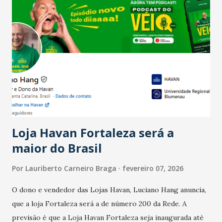
Salário para um número maior de trabalhadores, já que o
país tem a menor taxa de desemprego dos anos recentes.
Ainda segundo a Pesquisa, em novembro de 2025, 40% dos
bares e restaurantes operaram com lucro e outros 40%
registraram equilíbrio financeiro. Já o percentual de
estabelecimentos no prejuízo ficou em 19%, pouco abaixo
do observado no mês anterior. Outros 1% não existiam em
novembro. Em relação a outubro, o faturamento também
cresceu. De acordo com a pesquisa, 44% dos n...
Loja Havan Fortaleza será a
maior do Brasil
Por
Lauriberto Carneiro Braga
fevereiro 07, 2026
O dono e vendedor das Lojas Havan, Luciano Hang anuncia,
que a loja Fortaleza será a de número 200 da Rede. A
previsão é que a Loja Havan Fortaleza seja inaugurada até