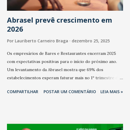
Abrasel prevê crescimento em
2026
Por
Lauriberto Carneiro Braga
dezembro 25, 2025
Os empresários de Bares e Restaurantes encerram 2025
com expectativas positivas para o início do próximo ano.
Um levantamento da Abrasel mostra que 69% dos
estabelecimentos esperam faturar mais no 1º trimestre de
2026 em comparação com o mesmo período de 2025. Em
COMPARTILHAR
POSTAR UM COMENTÁRIO
LEIA MAIS »
relação ao último trimestre deste ano, 56% também
projetam crescimento (foto Helena Lopes). A confiança do
setor é sustentada principalmente pelo desempenho
recente das empresas, impulsionado pelas
confraternizações de fim de ano e pelo pagamento do 13º