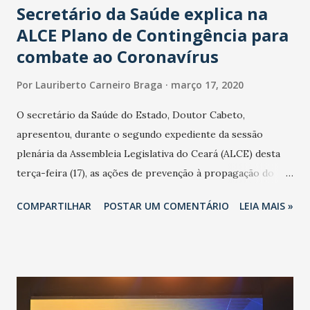
Secretário da Saúde explica na
ALCE Plano de Contingência para
combate ao Coronavírus
Por
Lauriberto Carneiro Braga
março 17, 2020
O secretário da Saúde do Estado, Doutor Cabeto,
apresentou, durante o segundo expediente da sessão
plenária da Assembleia Legislativa do Ceará (ALCE) desta
terça-feira (17), as ações de prevenção à propagação do
novo coronavírus (Covid-19) e as recentes medidas
COMPARTILHAR
POSTAR UM COMENTÁRIO
LEIA MAIS »
adotadas pelo Governo do Estado na contenção da
pandemia e atendimento aos enfermos. O secretário
informou que o Estado tem desenvolvido um plano de
contingência pautado em formas de reconhecimento da
população suspeita e de cuidados com os ambientes
públicos e domiciliares. “Nós não estamos vivendo uma